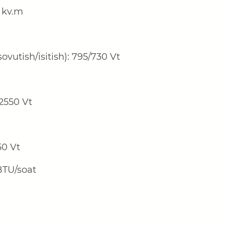
kv.m
ovutish/isitish):
795
/
730
Vt
2550
Vt
50
Vt
BTU/soat