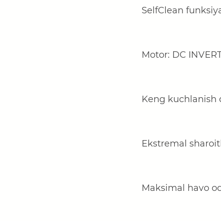
SelfClean funksiy
Motor: DC INVE
Keng kuchlanish d
Ekstremal sharoitl
Maksimal havo oq