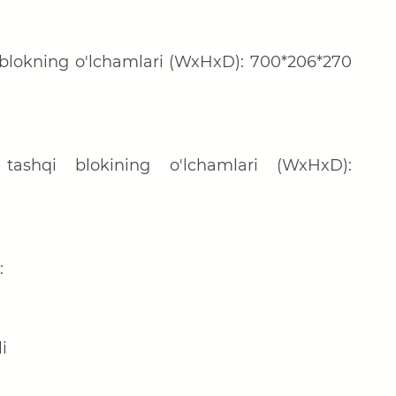
ki blokning o'lchamlari (WxHxD):
700
*2
06
*2
7
0
 tashqi blokining o'lchamlari (WxHxD):
:
i