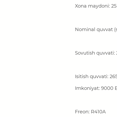
Xona maydoni:
25
Nominal quvvat (s
Sovutish quvvati:
Isitish quvvati:
26
Imkoniyat:
9
000 
Freon: R410A