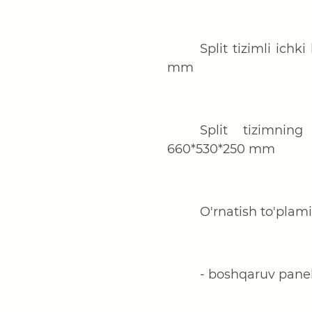
Split tizimli ich
mm
Split tizimning
66
0*
530
*
25
0 mm
O'rnatish to'plami
- boshqaruv panel