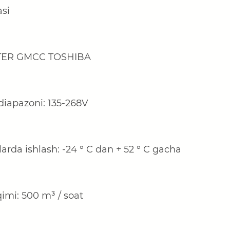
asi
RTER GMCC TOSHIBA
iapazoni: 1
35
-26
8
V
arda ishlash: -
24
° C dan +
52
° C gacha
imi:
5
00 m³ / soat