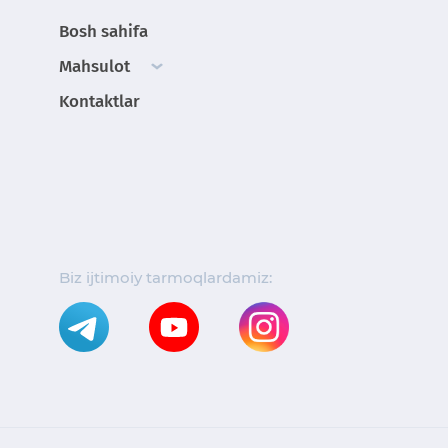
Bosh sahifa
Mahsulot
Kontaktlar
Biz ijtimoiy tarmoqlardamiz: