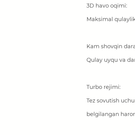
3D havo oqimi:
Maksimal qulaylik
Kam shovqin dara
Qulay uyqu va da
Turbo rejimi:
Tez sovutish uch
belgilangan haror