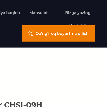
ya haqida
Mahsulot
Bizga yozing
Kontaktlar
Qo'ng'iroq buyurtma qilish
r CHSI-09H