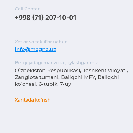
Call Center:
+998 (71) 207-10-01
Xatlar va takliflar uchun
info@magna.uz
Biz quyidagi manzilda joylashganmiz:
Oʻzbekiston Respublikasi, Toshkent viloyati,
Zangiota tumani, Baliqchi MFY, Baliqchi
ko‘chasi, 6-tupik, 7-uy
Xaritada ko'rish