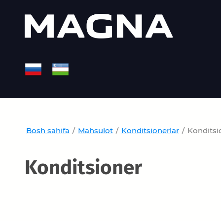
Bosh sahifa
/
Mahsulot
/
Konditsionerlar
/
Konditsi
Konditsioner