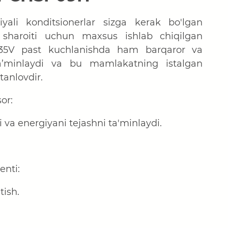
yali konditsionerlar sizga kerak bo'lgan
n sharoiti uchun maxsus ishlab chiqilgan
135V past kuchlanishda ham barqaror va
ta’minlaydi va bu mamlakatning istalgan
tanlovdir.
or:
 va energiyani tejashni ta'minlaydi.
enti:
tish.