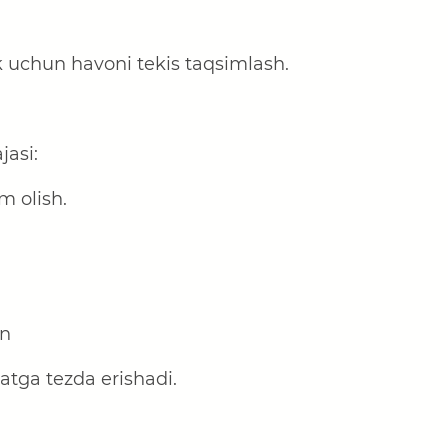
 uchun havoni tekis taqsimlash.
jasi:
m olish.
un
atga tezda erishadi.