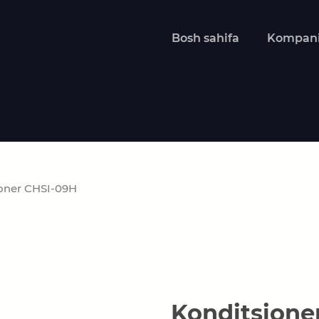
Bosh sahifa
Kompani
oner CHSI-09H
Konditsione