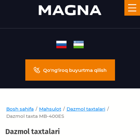
Qo'ng'iroq buyurtma qilish
Bosh sahifa
/
Mahsulot
/
Dazmol taxtalari
/
Dazmol taxta MB-400ES
Dazmol taxtalari