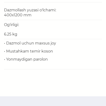
Dazmollash yuzasi o'lchami:
400х1200 mm
Og'irligi:
6.25 kg
• Dazmol uchun maxsus joy
• Mustahkam temir koson
• Yonmaydigan parolon