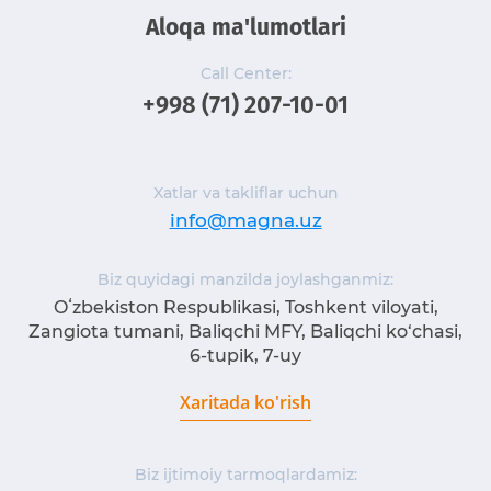
Aloqa ma'lumotlari
Call Center:
+998 (71) 207-10-01
Xatlar va takliflar uchun
info@magna.uz
Biz quyidagi manzilda joylashganmiz:
Oʻzbekiston Respublikasi, Toshkent viloyati,
Zangiota tumani, Baliqchi MFY, Baliqchi ko‘chasi,
6-tupik, 7-uy
Xaritada ko'rish
Biz ijtimoiy tarmoqlardamiz: