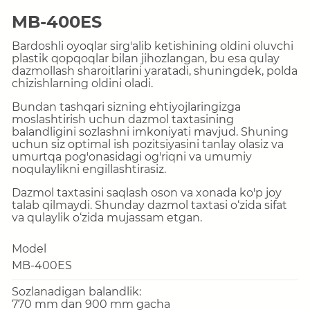
MB-400ES
Bardoshli oyoqlar sirg'alib ketishining oldini oluvchi
plastik qopqoqlar bilan jihozlangan, bu esa qulay
dazmollash sharoitlarini yaratadi, shuningdek, polda
chizishlarning oldini oladi.
Bundan tashqari sizning ehtiyojlaringizga
moslashtirish uchun dazmol taxtasining
balandligini sozlashni imkoniyati mavjud. Shuning
uchun siz optimal ish pozitsiyasini tanlay olasiz va
umurtqa pog'onasidagi og'riqni va umumiy
noqulaylikni engillashtirasiz.
Dazmol taxtasini
saqlash oson va xonada ko'p joy
talab qilmaydi. Shunday dazmol taxtasi o‘zida sifat
va qulaylik o‘zida mujassam etgan.
Model
MB-400ES
Sozlanadigan balandlik:
770 mm dan 900 mm gacha